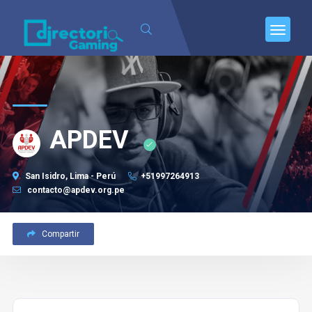
APDEV
San Isidro, Lima - Perú
+51997264913
contacto@apdev.org.pe
Compartir