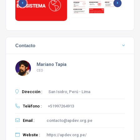
Contacto
Mariano Tapia
CEO
Dirección :
San Isidro, Perú - Lima
Teléfono :
+51997264913
Email :
contacto@apdev.org.pe
Website :
https://apdev.org.pe/